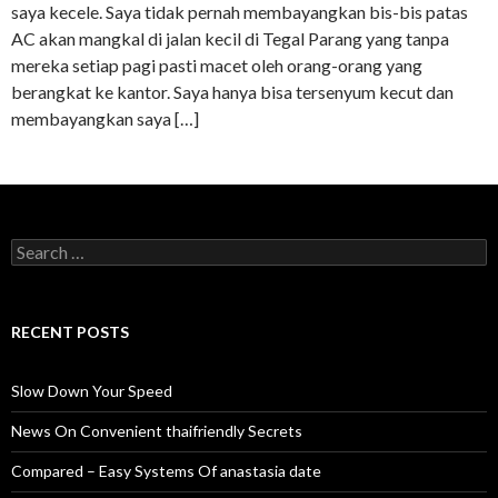
saya kecele. Saya tidak pernah membayangkan bis-bis patas
AC akan mangkal di jalan kecil di Tegal Parang yang tanpa
mereka setiap pagi pasti macet oleh orang-orang yang
berangkat ke kantor. Saya hanya bisa tersenyum kecut dan
membayangkan saya […]
Search
for:
RECENT POSTS
Slow Down Your Speed
News On Convenient thaifriendly Secrets
Compared – Easy Systems Of anastasia date