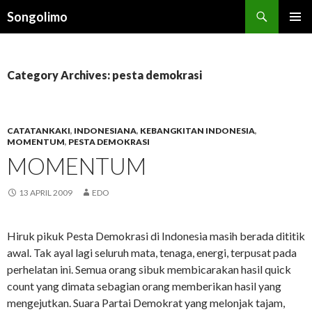
Search
Songolimo
SKIP
PRIMAR
TO
MENU
CONTENT
Category Archives: pesta demokrasi
CATATANKAKI
,
INDONESIANA
,
KEBANGKITAN INDONESIA
,
MOMENTUM
,
PESTA DEMOKRASI
MOMENTUM
13 APRIL 2009
EDO
Hiruk pikuk Pesta Demokrasi di Indonesia masih berada dititik
awal. Tak ayal lagi seluruh mata, tenaga, energi, terpusat pada
perhelatan ini. Semua orang sibuk membicarakan hasil quick
count yang dimata sebagian orang memberikan hasil yang
mengejutkan. Suara Partai Demokrat yang melonjak tajam,